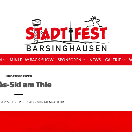
M
MINI PLAYBACK SHOW
SPONSOREN
NEWS
GALERIE
W
UNCATEGORIZED
ès-Ski am Thie
T AM
5. DEZEMBER 2022
VON
MTM-AUTOR