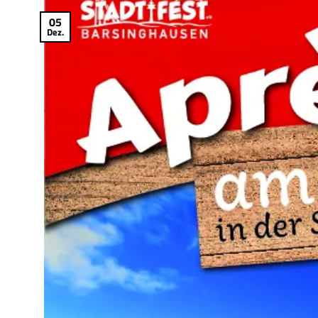
05
Dez.